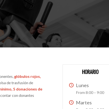
HORARIO
ponentes,
glóbulos rojos,
olsa de trasfusión de
Lunes
mínimo, 5 donaciones de
From 8:00 – 9:00
r contar con donantes
Martes