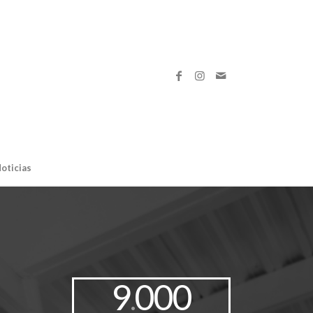
oticias
9
000
.